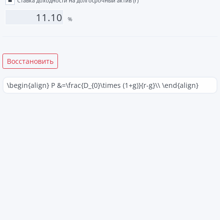
Ставка доходности на долгосрочный актив (r)
%
\begin{align} P &=\frac{D_{0}\times (1+g)}{r-g}\\ \end{align}